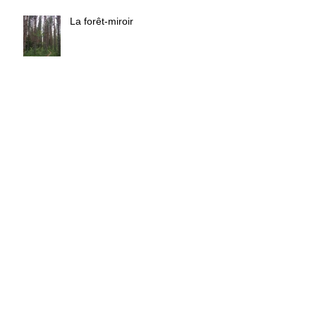
La forêt-miroir
Crème glacée et sauna.
Trop de café = bonne musique !