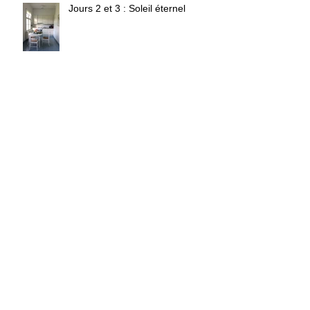
Jours 2 et 3 : Soleil éternel
Jour 1 : Le voyage
I Think There Might be a Giant
Wasp in The Bathroom, Please
be Careful.